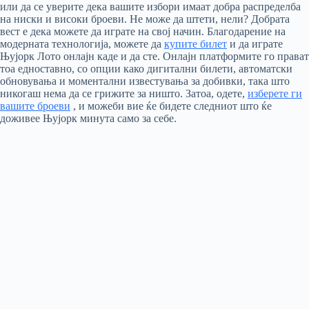
или да се уверите дека вашите избори имаат добра распределба
на ниски и високи броеви. Не може да штети, нели? Добрата
вест е дека можете да играте на свој начин. Благодарение на
модерната технологија, можете да
купите билет
и да играте
Њујорк Лото онлајн каде и да сте. Онлајн платформите го прават
тоа едноставно, со опции како дигитални билети, автоматски
обновувања и моментални известувања за добивки, така што
никогаш нема да се грижите за ништо. Затоа, одете,
изберете ги
вашите броеви
, и можеби вие ќе бидете следниот што ќе
доживее Њујорк минута само за себе.