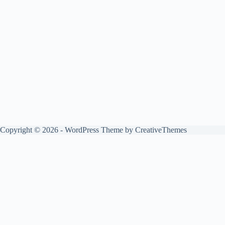
Copyright © 2026 - WordPress Theme by
CreativeThemes
English
Français
(
French
)
Deutsch
(
German
)
Български
(
Bulgarian
)
简体中文
(
Chinese (Simplified)
)
Hrvatski
(
Croatian
)
Čeština
(
Czech
)
Dansk
(
Danish
)
Suomi
(
Finnish
)
Ελληνικά
(
Greek
)
Magyar
(
Hungarian
)
Italiano
(
Italian
)