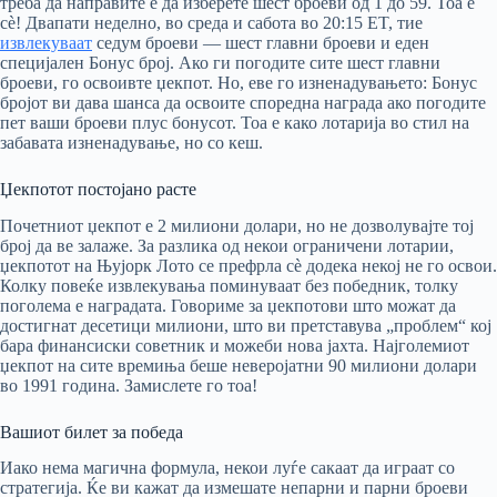
треба да направите е да изберете шест броеви од 1 до 59. Тоа е
сè! Двапати неделно, во среда и сабота во 20:15 ET, тие
извлекуваат
седум броеви — шест главни броеви и еден
специјален Бонус број. Ако ги погодите сите шест главни
броеви, го освоивте џекпот. Но, еве го изненадувањето: Бонус
бројот ви дава шанса да освоите споредна награда ако погодите
пет ваши броеви плус бонусот. Тоа е како лотарија во стил на
забавата изненадување, но со кеш.
Џекпотот постојано расте
Почетниот џекпот е 2 милиони долари, но не дозволувајте тој
број да ве залаже. За разлика од некои ограничени лотарии,
џекпотот на Њујорк Лото се префрла сè додека некој не го освои.
Колку повеќе извлекувања поминуваат без победник, толку
поголема е наградата. Говориме за џекпотови што можат да
достигнат десетици милиони, што ви претставува „проблем“ кој
бара финансиски советник и можеби нова јахта. Најголемиот
џекпот на сите времиња беше неверојатни 90 милиони долари
во 1991 година. Замислете го тоа!
Вашиот билет за победа
Иако нема магична формула, некои луѓе сакаат да играат со
стратегија. Ќе ви кажат да измешате непарни и парни броеви