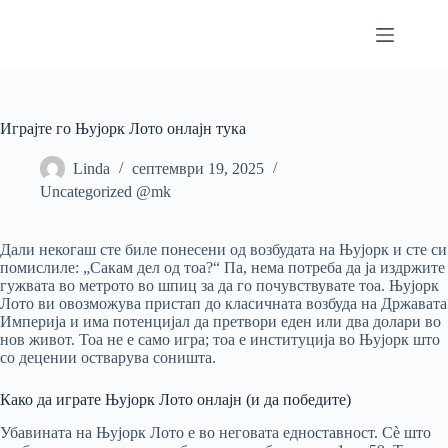
Skip
to
content
Играјте го Њујорк Лото онлајн тука
Linda
септември 19, 2025
Uncategorized @mk
Дали некогаш сте биле понесени од возбудата на Њујорк и сте си
помислиле: „Сакам дел од тоа?“ Па, нема потреба да ја издржите
гужвата во метрото во шпиц за да го почувствувате тоа. Њујорк
Лото ви овозможува пристап до класичната возбуда на Државата
Империја и има потенцијал да претвори еден или два долари во
нов живот. Тоа не е само игра; тоа е институција во Њујорк што
со децении остварува соништа.
Како да играте Њујорк Лото онлајн (и да победите)
Убавината на Њујорк Лото е во неговата едноставност. Сè што