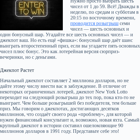
Нужно просто выбрать шесть
чисел от 1 до 59. Всё! Дважды в
неделю, по средам и субботам в
20:15 по восточному времени,
проводится розыгрыш
семи
чисел — шесть основных и
один бонусный шар. Угадайте все шесть основных чисел — и
джекпот ваш. Но есть ещё «фишка»: бонусный шар даёт шанс
выиграть второстепенный приз, если вы угадаете пять основных
чисел плюс бонус. Это как лотерейная версия сюрприз-
вечеринки, но с деньгами.
Джекпот Растет
Начальный джекпот составляет 2 миллиона долларов, но не
дайте этому числу ввести вас в заблуждение. В отличие от
некоторых ограниченных лотерей, джекпот New York Lotto
переходит на следующий розыгрыш до тех пор, пока кто-то не
выиграет. Чем больше розыгрышей без победителя, тем больше
приз. Мы говорим о джекпотах, достигающих десятков
миллионов, что создаёт своего рода «проблему», для которой
нужен финансовый консультант и, возможно, новая яхта. Самый
крупный джекпот в истории составил ошеломляющие 90
миллионов долларов в 1991 году. Представьте себе это!