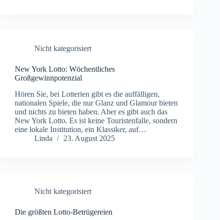
Nicht kategorisiert
New York Lotto: Wöchentliches
Großgewinnpotenzial
Hören Sie, bei Lotterien gibt es die auffälligen,
nationalen Spiele, die nur Glanz und Glamour bieten
und nichts zu bieten haben. Aber es gibt auch das
New York Lotto. Es ist keine Touristenfalle, sondern
eine lokale Institution, ein Klassiker, auf…
Linda
23. August 2025
Nicht kategorisiert
Die größten Lotto-Betrügereien