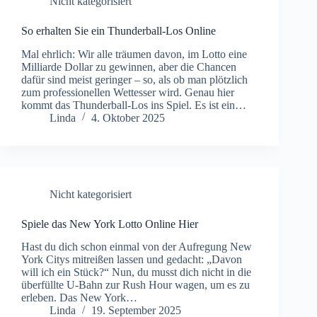
Nicht kategorisiert
So erhalten Sie ein Thunderball-Los Online
Mal ehrlich: Wir alle träumen davon, im Lotto eine
Milliarde Dollar zu gewinnen, aber die Chancen
dafür sind meist geringer – so, als ob man plötzlich
zum professionellen Wettesser wird. Genau hier
kommt das Thunderball-Los ins Spiel. Es ist ein…
Linda
4. Oktober 2025
Nicht kategorisiert
Spiele das New York Lotto Online Hier
Hast du dich schon einmal von der Aufregung New
York Citys mitreißen lassen und gedacht: „Davon
will ich ein Stück?“ Nun, du musst dich nicht in die
überfüllte U-Bahn zur Rush Hour wagen, um es zu
erleben. Das New York…
Linda
19. September 2025