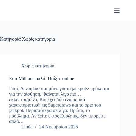
Μετάβαση
στο
περιεχόμενο
Κατηγορία
Χωρίς κατηγορία
Χωρίς κατηγορία
EuroMillions απλά: Παίξτε online
Γιατί; Δεν πρόκειται μόνο για τα jackpots· πρόκειται
για την αίσθηση. Φαίνεται λίγο πιο…
εκλεπτυσμένο; Και έχει δύο εξαιρετικά
χαρακτηριστικά: τις Superdraws και το όριο του
jackpot. Περισσότερα σε λίγο. Πρώτα, το
πρόβλημα. Αν ζείτε εκτός Ευρώπης, δεν μπορείτε
απλά…
Linda
24 Νοεμβρίου 2025