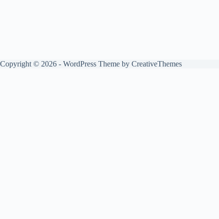
Copyright © 2026 - WordPress Theme by
CreativeThemes
English
(
Αγγλικά
)
Français
(
Γαλλικά
)
Deutsch
(
Γερμανικά
)
Български
(
Βουλγαρικά
)
简体中文
(
Κινεζικά (Απλοποιημένα)
)
Hrvatski
(
Κροατικά
)
Čeština
(
Τσεχικά
)
Dansk
(
Δανέζικα
)
Eesti
(
Εσθονικά
)
Suomi
(
Φινλανδικά
)
Ελληνικά
Magyar
(
Ουγγρικά
)
Italiano
(
Ιταλικά
)
日本語
(
Ιαπωνικά
)
한국어
(
Κορεάτικα
)
Latviešu
(
Λετονικά
)
Lietuvių
(
Λιθουανικά
)
македонски
(
Μακεδονικά
)
Norsk bokmål
(
Νορβηγικά
)
Português
(
Πορτογαλικά
)