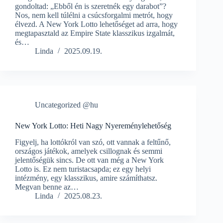
gondoltad: „Ebből én is szeretnék egy darabot”?
Nos, nem kell túlélni a csúcsforgalmi metrót, hogy
élvezd. A New York Lotto lehetőséget ad arra, hogy
megtapasztald az Empire State klasszikus izgalmát,
és…
Linda
2025.09.19.
Uncategorized @hu
New York Lotto: Heti Nagy Nyereménylehetőség
Figyelj, ha lottókról van szó, ott vannak a feltűnő,
országos játékok, amelyek csillognak és semmi
jelentőségük sincs. De ott van még a New York
Lotto is. Ez nem turistacsapda; ez egy helyi
intézmény, egy klasszikus, amire számíthatsz.
Megvan benne az…
Linda
2025.08.23.