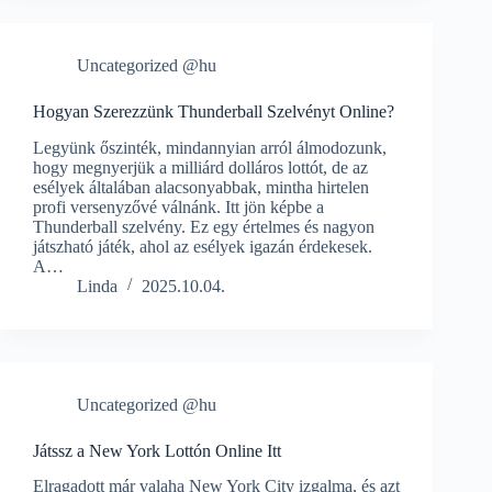
Uncategorized @hu
Hogyan Szerezzünk Thunderball Szelvényt Online?
Legyünk őszinték, mindannyian arról álmodozunk,
hogy megnyerjük a milliárd dolláros lottót, de az
esélyek általában alacsonyabbak, mintha hirtelen
profi versenyzővé válnánk. Itt jön képbe a
Thunderball szelvény. Ez egy értelmes és nagyon
játszható játék, ahol az esélyek igazán érdekesek.
A…
Linda
2025.10.04.
Uncategorized @hu
Játssz a New York Lottón Online Itt
Elragadott már valaha New York City izgalma, és azt