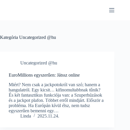
Skip
to
content
Kategória
Uncategorized @hu
Uncategorized @hu
EuroMillions egyszerűen: Játssz online
Miért? Nem csak a jackpotokról van szó; hanem a
hangulatról. Egy kicsit… kifinomultabbnak tűnik?
És két fantasztikus funkciója van: a Szuperhúzások
és a jackpot plafon. Többet erről mindjárt. Először a
probléma. Ha Európán kívül élsz, nem tudsz
egyszerűen bemenni egy…
Linda
2025.11.24.