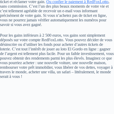
ticket et réclamer votre gain.
Ou confier le paiement à RedFoxLotto
,
sans commission. C’est l’un des plus beaux moments de votre vie et
c’est tellement agréable de recevoir un e-mail vous informant
précisément de votre gain. Si vous n’achetez pas de ticket en ligne,
vous ne pourrez jamais vérifier automatiquement les numéros pour
savoir si vous avez gagné.
Pour les gains inférieurs à 2 500 euros, vos gains sont simplement
déposés sur votre compte RedFoxLotto. Vous pouvez décider de vous
désinscrire ou d’utiliser les fonds pour acheter d’autres tickets de
loterie. C’est tout l’intérêt de jouer au loto El Gordo en ligne : gagner
de l’argent est tellement plus facile. Pour un faible investissement, vous
pouvez obtenir des rendements parmi les plus élevés. Imaginez ce que
vous pourriez acheter : une nouvelle voiture, une nouvelle maison,
rembourser votre prêt immobilier, vous libérer de vos dettes, voyager à
travers le monde, acheter une villa, un safari – littéralement, le monde
serait à vous !