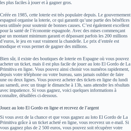
les plus faciles à jouer et à gagner gros.
Créée en 1985, cette loterie est très populaire depuis. Le gouvernement
espagnol organise la loterie, ce qui garantit qu’une partie des bénéfices
sera utilisée pour soutenir de bonnes causes. C’est également excellent
pour la santé de l’économie espagnole. Avec des mises commençant
par un montant minimum garanti et dépassant parfois les 200 millions
d’euros, le jeu en vaut vraiment la chandelle. Le prix d’entrée est
modique et vous permet de gagner des millions.
Bien sûr, il existe des boutiques de loterie en Espagne où vous pouvez
acheter un ticket, mais il est plus facile de jouer au loto El Gordo de La
Primitiva en ligne. Vous pouvez ainsi choisir vos numéros rapidement,
depuis votre téléphone ou votre bureau, sans jamais oublier de faire
une ou deux lignes. Vous pouvez acheter des tickets en ligne du lundi
au samedi, avec un tirage le dimanche à 13h, sans attendre les résultats
avec impatience. Si vous gagnez, voici quelques informations à
connaître, détaillées ci-dessous.
Jouez au loto El Gordo en ligne et recevez de l’argent
Si vous avez de la chance et que vous gagnez au loto El Gordo de La
Primitiva grâce à un ticket acheté en ligne, vous recevrez un e-mail. Si
vous gagnez plus de 2 500 euros, vous pouvez soit récupérer votre