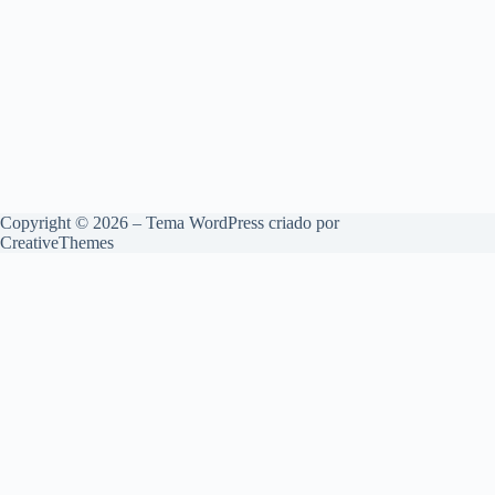
Copyright © 2026 – Tema WordPress criado por
CreativeThemes
English
(
Inglês
)
Français
(
Francês
)
Deutsch
(
Alemão
)
简体中文
(
Chinês (Simplificado)
)
Hrvatski
(
Croata
)
Čeština
(
Tcheco
)
Dansk
(
Dinamarquês
)
Eesti
(
Estoniano
)
Suomi
(
Finlandês
)
Ελληνικά
(
Grego
)
Magyar
(
Húngaro
)
Italiano
日本語
(
Japonês
)
한국어
(
Coreano
)
Latviešu
(
Letão
)