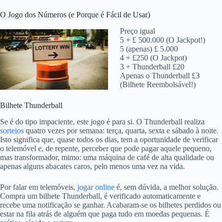
O Jogo dos Números (e Porque é Fácil de Usar)
Preço igual
5 + £ 500.000 (O Jackpot!)
5 (apenas) £ 5.000
4 + £250 (O Jackpot)
3 + Thunderball £20
Apenas o Thunderball £3
(Bilhete Reembolsável!)
Bilhete Thunderball
Se é do tipo impaciente, este jogo é para si. O Thunderball realiza
sorteios
quatro vezes por semana: terça, quarta, sexta e sábado à noite.
Isto significa que, quase todos os dias, tem a oportunidade de verificar
o telemóvel e, de repente, perceber que pode pagar aquele pequeno,
mas transformador, mimo: uma máquina de café de alta qualidade ou
apenas alguns abacates caros, pelo menos uma vez na vida.
Por falar em telemóveis,
jogar online
é, sem dúvida, a melhor solução.
Compra um bilhete Thunderball, é verificado automaticamente e
recebe uma notificação se ganhar. Acabaram-se os bilhetes perdidos ou
estar na fila atrás de alguém que paga tudo em moedas pequenas. É