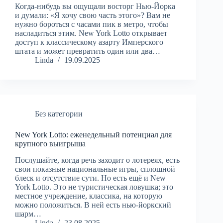
Когда-нибудь вы ощущали восторг Нью-Йорка
и думали: «Я хочу свою часть этого»? Вам не
нужно бороться с часами пик в метро, чтобы
насладиться этим. New York Lotto открывает
доступ к классическому азарту Имперского
штата и может превратить один или два…
Linda
19.09.2025
Без категории
New York Lotto: еженедельный потенциал для
крупного выигрыша
Послушайте, когда речь заходит о лотереях, есть
свои показные национальные игры, сплошной
блеск и отсутствие сути. Но есть ещё и New
York Lotto. Это не туристическая ловушка; это
местное учреждение, классика, на которую
можно положиться. В ней есть нью-йоркский
шарм…
Linda
23.08.2025