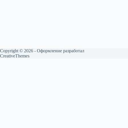
Copyright © 2026 - Оформление разработал
CreativeThemes
English
(
Английский
)
Français
(
Французский
)
Deutsch
(
Немецкий
)
Български
(
Болгарский
)
简体中文
(
Китайский (упрощенный)
)
Hrvatski
(
Хорватский
)
Čeština
(
Чешский
)
Dansk
(
Датский
)
Eesti
(
Эстонский
)
Suomi
(
Финский
)
Ελληνικά
(
Греческий
)
Magyar
(
Венгерский
)
Italiano
(
Итальянский
)
日本語
(
Японский
)
한국어
(
Корейский
)