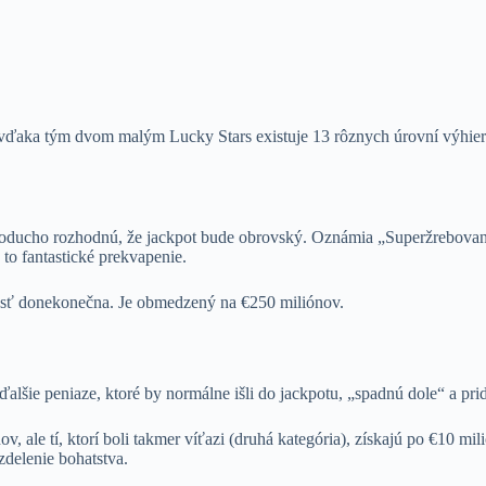
ta: vďaka tým dvom malým Lucky Stars existuje 13 rôznych úrovní výhie
dnoducho rozhodnú, že jackpot bude obrovský. Oznámia „Superžrebovan
to fantastické prekvapenie.
 rásť donekonečna. Je obmedzený na €250 miliónov.
šie peniaze, ktoré by normálne išli do jackpotu, „spadnú dole“ a pridaj
, ale tí, ktorí boli takmer víťazi (druhá kategória), získajú po €10 
zdelenie bohatstva.