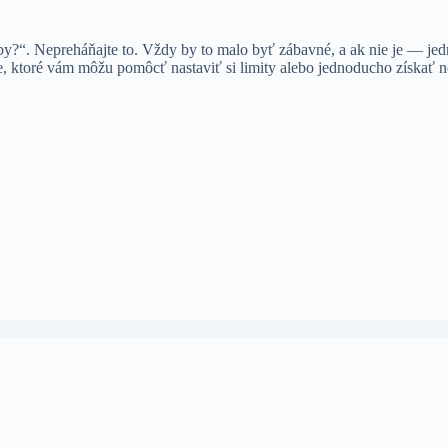
by?“. Nepreháňajte to. Vždy by to malo byť zábavné, a ak nie je — jedn
je, ktoré vám môžu pomôcť nastaviť si limity alebo jednoducho získať 
utsch
(
Nemčina
)
Български
(
Bulharčina
)
简体中文
(
Zje
ληνικά
(
Gréčtina
)
Magyar
(
Maďarčina
)
日本語
(
Japonštin
Norsk bokmål
(
Nórsky jazyk Bokmål
)
Português
(
Portuga
na
(
Slovinčina
)
Español
(
Španielčina
)
Svenska
(
Švédština
)