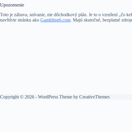
Upozornenie
Toto je zábava, snívanie, nie dôchodkový plán. Je to o vzrušení „čo ke
navštívte stránku ako
Gambling6.com
. Majú skutočné, bezplatné zdro
Copyright © 2026 - WordPress Theme by
CreativeThemes
English
(
Angličtina
)
Français
(
Francúzština
)
De
Eesti
(
Estónčina
)
Suomi
(
Fínština
)
Ελ
Lietuvių
(
Litovčina
)
македонски
(
Macedónština
)
српски
(
Srbština
)
Slovenčina
Slovenšči