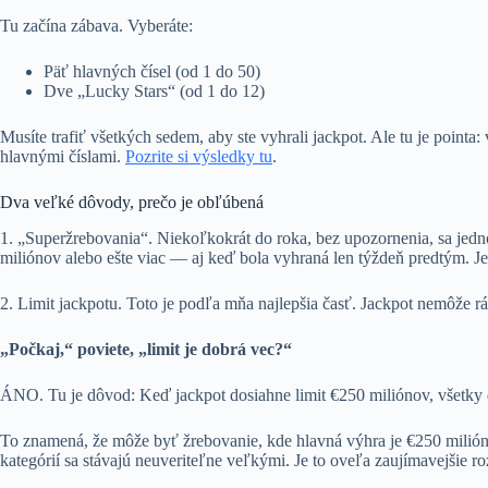
Tu začína zábava. Vyberáte:
Päť hlavných čísel (od 1 do 50)
Dve „Lucky Stars“ (od 1 do 12)
Musíte trafiť všetkých sedem, aby ste vyhrali jackpot. Ale tu je poin
hlavnými číslami.
Pozrite si výsledky tu
.
Dva veľké dôvody, prečo je obľúbená
1. „Superžrebovania“. Niekoľkokrát do roka, bez upozornenia, sa je
miliónov alebo ešte viac — aj keď bola vyhraná len týždeň predtým. Je 
2. Limit jackpotu. Toto je podľa mňa najlepšia časť. Jackpot nemôže
„Počkaj,“ poviete, „limit je dobrá vec?“
ÁNO. Tu je dôvod: Keď jackpot dosiahne limit €250 miliónov, všetky ďal
To znamená, že môže byť žrebovanie, kde hlavná výhra je €250 miliónov
kategórií sa stávajú neuveriteľne veľkými. Je to oveľa zaujímavejšie ro