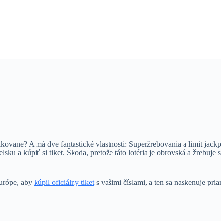
tikovane? A má dve fantastické vlastnosti: Superžrebovania a limit jac
ku a kúpiť si tiket. Škoda, pretože táto lotéria je obrovská a žrebuje s
Európe, aby
kúpil oficiálny tiket
s vašimi číslami, a ten sa naskenuje pri