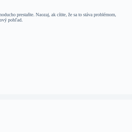
oducho prestaňte. Naozaj, ak cítite, že sa to stáva problémom,
nový pohľad.
dnodušená Čínština
)
Hrvatski
(
Chorvátština
)
Čeština
a
)
한국어
(
Kórejčina
)
Latviešu
(
Lotyština
)
lština
)
Română
(
Rumunčina
)
Русский
(
Ruština
)
Türkçe
(
Turečtina
)
Українська
(
Ukrajinčina
)