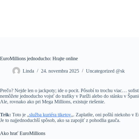
Skip
to
content
EuroMillions jednoducho: Hrajte online
Linda
24. novembra 2025
Uncategorized @sk
Prečo? Nejde len o jackpoty; ide o pocit. Pôsobí to trochu viac… sofis
nemôžete jednoducho vojsť do trafiky v Paríži alebo do stánku v Španiels
Ale, rovnako ako pri Mega Millions, existuje riešenie.
Trik:
Toto je „
služba kuriéra tiketov
„. Zaplatíte, oni pošlú niekoho v 
Je to najjednoduchší spôsob, ako sa zapojiť z pohodlia gauča.
Ako hrať EuroMillions