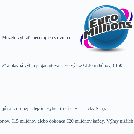
r. Môžete vyhrať niečo aj len s dvoma
ie“ a hlavná výhra je garantovaná vo výške €130 miliónov, €150
ú sa k druhej kategórii výhier (5 čísel + 1 Lucky Star).
miliónov, €15 miliónov alebo dokonca €20 miliónov každý. Výhry nižších