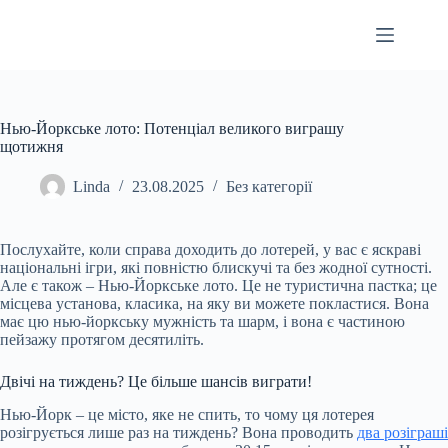
Перейти
до
вмісту
Нью-Йоркське лото: Потенціал великого виграшу
щотижня
Linda
23.08.2025
Без категорії
Послухайте, коли справа доходить до лотерей, у вас є яскраві
національні ігри, які повністю блискучі та без жодної сутності.
Але є також – Нью-Йоркське лото. Це не туристична пастка; це
місцева установа, класика, на яку ви можете покластися. Вона
має цю нью-йоркську мужність та шарм, і вона є частиною
пейзажу протягом десятиліть.
Двічі на тиждень? Це більше шансів виграти!
Нью-Йорк – це місто, яке не спить, то чому ця лотерея
розігрується лише раз на тиждень? Вона проводить
два розіграші