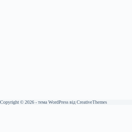
Copyright © 2026 - тема WordPress від
CreativeThemes
English
Français
(
French
)
Deutsch
(
German
)
Български
(
Bulgarian
)
简体中文
(
Chinese (Simplified)
)
Hrvatski
(
Croatian
)