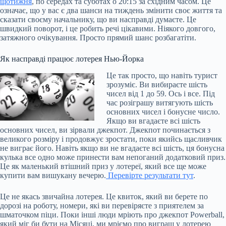
щотижня
, по середах та суботах о 20:15 за східним часом. Це
означає, що у вас є два шанси на тиждень змінити своє життя та
сказати своєму начальнику, що ви насправді думаєте. Це
швидкий поворот, і це робить речі цікавими. Ніякого довгого,
затяжного очікування. Просто прямий шанс розбагатіти.
Як насправді працює лотерея Нью-Йорка
Це так просто, що навіть турист
зрозуміє. Ви вибираєте шість
чисел від 1 до 59. Ось і все. Під
час розіграшу витягують шість
основних чисел і бонусне число.
Якщо ви вгадаєте всі шість
основних чисел, ви зірвали джекпот. Джекпот починається з
великого розміру і продовжує зростати, поки якийсь щасливчик
не виграє його. Навіть якщо ви не вгадаєте всі шість, ця бонусна
кулька все одно може принести вам непоганий додатковий приз.
Це як маленький втішний приз у лотереї, який все ще може
купити вам вишукану вечерю.
Перевірте результати тут
.
Це не якась звичайна лотерея. Це квиток, який ви берете по
дорозі на роботу, номери, які ви перевіряєте з приятелем за
шматочком піци. Поки інші люди мріють про джекпот Powerball,
який міг би бути на Місяці, ми мріємо про виграш у лотерею