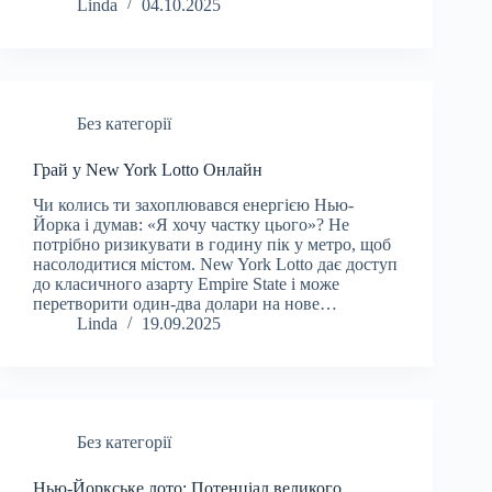
Linda
04.10.2025
Без категорії
Грай у New York Lotto Онлайн
Чи колись ти захоплювався енергією Нью-
Йорка і думав: «Я хочу частку цього»? Не
потрібно ризикувати в годину пік у метро, щоб
насолодитися містом. New York Lotto дає доступ
до класичного азарту Empire State і може
перетворити один-два долари на нове…
Linda
19.09.2025
Без категорії
Нью-Йоркське лото: Потенціал великого