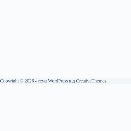
Copyright © 2026 - тема WordPress від
CreativeThemes
English
Français
(
French
)
Deutsch
(
German
)
Български
(
Bulgarian
)
简体中文
(
Chinese (Simplified)
)
Hrvatski
(
Croatian
)
Čeština
(
Czech
)
Dansk
(
Danish
)
Eesti
(
Estonian
)
Suomi
(
Finnish
)