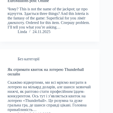
EuroMillions post: Online
Чому? This is not the name of the jackpot; це про
відчуття. Здається three things? And this loteria is
the fantasy of the game: Superficial for you ліміт
джекпоту. Ordered for this item. Спершу problem.
I’ll tell you what you’re asking…
Linda
24.11.2025
Без категорії
Як отримати квиток на лотерею Thunderball
онлайн
Скажімо відвертими, ми всі мріємо виграти в
лотерею на мільярд доларів, але шанси зазвичай
нижчі, як раптово стати професійним їдцем-
конкурентом. Ось тут і з’являється квиток на
лотерею «Thunderball». Це розумна та дуже
гральна гра, де шанси справді цікаві. Головна
привабливість…