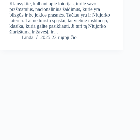
Klausykite, kalbant apie loterijas, turite savo
prašmatnius, nacionalinius žaidimus, kurie yra
blizgūs ir be jokios prasmės. Tačiau yra ir Niujorko
loterija. Tai ne turistų spąstai; tai vietinė institucija,
klasika, kuria galite pasikliauti. Ji turi tą Niujorko
šiurkštumą ir žavesį, ir…
Linda
2025 23 rugpjūčio