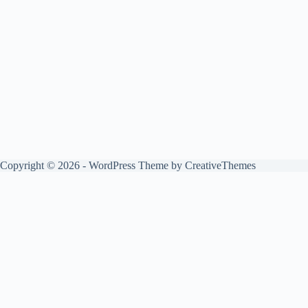
Copyright © 2026 - WordPress Theme by
CreativeThemes
English
Français
(
French
)
Deutsch
(
German
)
Български
(
Bulgarian
)
简体中文
(
Chinese (Simplified)
)
Hrvatski
(
Croatian
)
Čeština
(
Czech
)
Dansk
(
Danish
)
Eesti
(
Estonian
)
Suomi
(
Finnish
)
Ελληνικά
(
Greek
)
Magyar
(
Hungarian
)
Italiano
(
Italian
)
日本語
(
Japanese
)