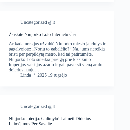
Uncategorized @lt
Žaiskite Niujorko Loto Internetu Čia
Ar kada nors jus užvaldė Niujorko miesto jaudulys ir
pagalvojote: „Noriu to gabalėlio?“ Na, jums nereikia
bristi per perpildytą metro, kad tai patirtumėte.
Niujorko Loto suteikia prieigą prie klasikinio
Imperijos valstijos azarto ir gali paversti vieną ar du
dolerius nauju…
Linda
2025 19 rugsėjo
Uncategorized @lt
Niujorko loterija: Galimybė Laimėti Didelius
Laimėjimus Per Savaitę