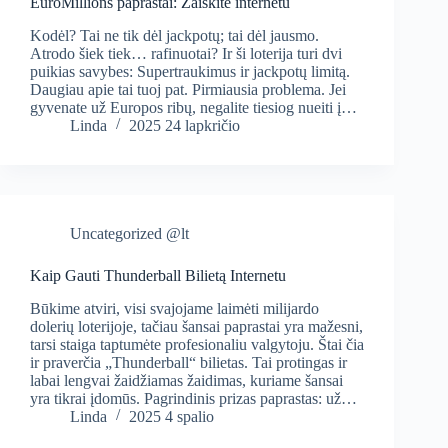
EuroMillions paprastai: Žaiskite internetu
Kodėl? Tai ne tik dėl jackpotų; tai dėl jausmo.
Atrodo šiek tiek… rafinuotai? Ir ši loterija turi dvi
puikias savybes: Supertraukimus ir jackpotų limitą.
Daugiau apie tai tuoj pat. Pirmiausia problema. Jei
gyvenate už Europos ribų, negalite tiesiog nueiti į…
Linda
2025 24 lapkričio
Uncategorized @lt
Kaip Gauti Thunderball Bilietą Internetu
Būkime atviri, visi svajojame laimėti milijardo
dolerių loterijoje, tačiau šansai paprastai yra mažesni,
tarsi staiga taptumėte profesionaliu valgytoju. Štai čia
ir praverčia „Thunderball“ bilietas. Tai protingas ir
labai lengvai žaidžiamas žaidimas, kuriame šansai
yra tikrai įdomūs. Pagrindinis prizas paprastas: už…
Linda
2025 4 spalio